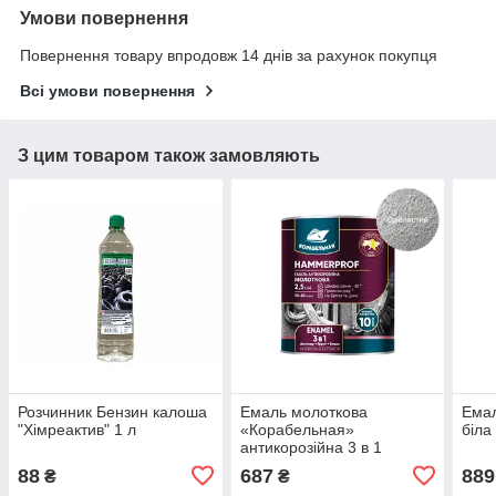
Умови повернення
Повернення товару впродовж 14 днів за рахунок покупця
Всі умови повернення
З цим товаром також замовляють
Розчинник Бензин калоша
Емаль молоткова
Емал
"Хімреактив" 1 л
«Корабельная»
біла
антикорозійна 3 в 1
срібляста, 2 л
88
687
889
₴
₴