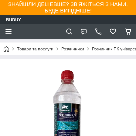
ЗНАЙШЛИ ДЕШЕВШЕ? ЗВ'ЯЖІТЬСЯ З НАМИ,
БУДЕ ВИГІДНІШЕ!
BUDUY
Товари та послуги
Розчинники
Розчинник ПК універс