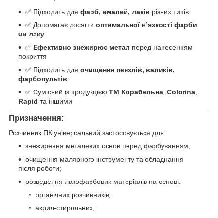
✅ Підходить для
фарб, емалей, лаків
різних типів
✅ Допомагає досягти
оптимальної в’язкості фарби
чи лаку
✅
Ефективно знежирює метал
перед нанесенням
покриття
✅ Підходить для
очищення пензлів, валиків,
фарбопультів
✅ Сумісний із продукцією
ТМ Корабельна
,
Colorina
,
Rapid
та іншими
Призначення:
Розчинник ПК універсальний застосовується для:
знежирення металевих основ перед фарбуванням;
очищення малярного інструменту та обладнання
після роботи;
розведення лакофарбових матеріалів на основі:
органічних розчинників;
акрил-стирольних;