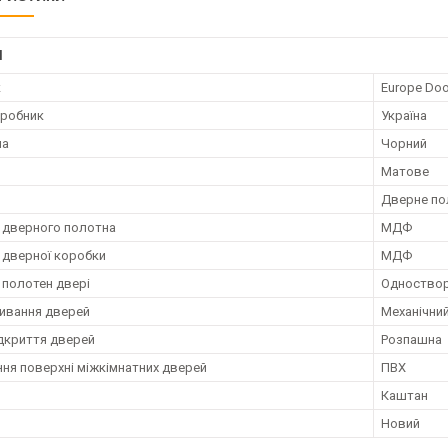
І
к
Europe Doo
иробник
Україна
ла
Чорний
Матове
Дверне по
 дверного полотна
МДФ
 дверної коробки
МДФ
 полотен двері
Одноствор
ривання дверей
Механічни
ідкриття дверей
Розпашна
ня поверхні міжкімнатних дверей
ПВХ
Каштан
Новий