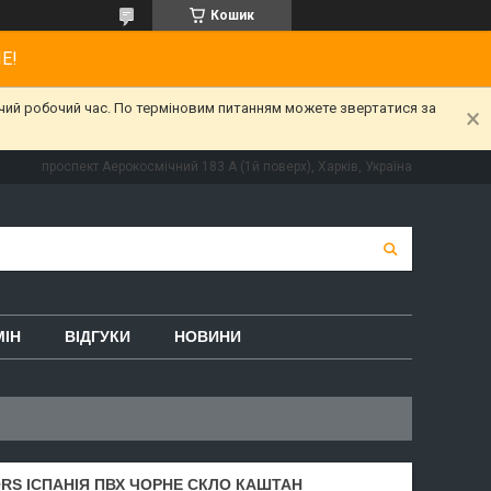
Кошик
Е!
ижчий робочий час. По терміновим питанням можете звертатися за
проспект Аерокосмічний 183 А (1й поверх), Харків, Україна
МІН
ВІДГУКИ
НОВИНИ
ORS ІСПАНІЯ ПВХ ЧОРНЕ СКЛО КАШТАН