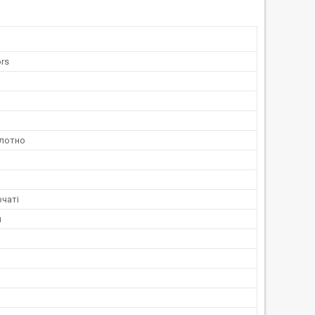
rs
лотно
чаті
й