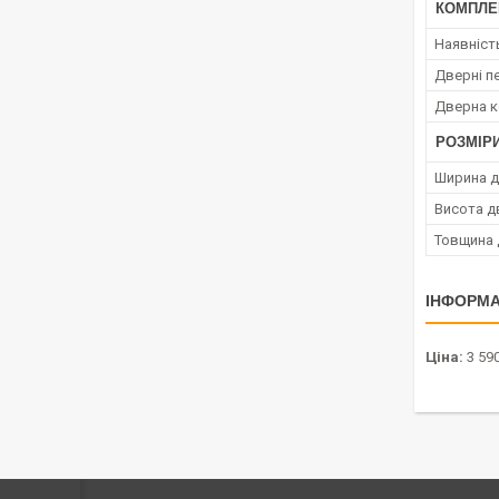
КОМПЛЕ
Наявніст
Дверні пе
Дверна 
РОЗМІР
Ширина 
Висота д
Товщина 
ІНФОРМА
Ціна:
3 590