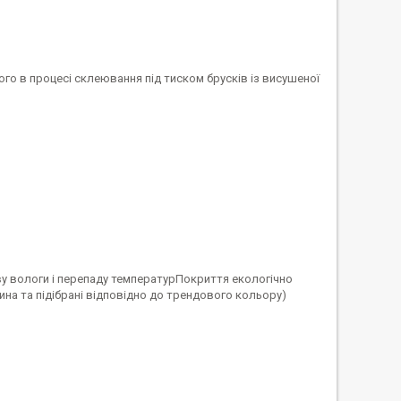
о в процесі склеювання під тиском брусків із висушеної
ву вологи і перепаду температурПокриття екологічно
ина та підібрані відповідно до трендового кольору)