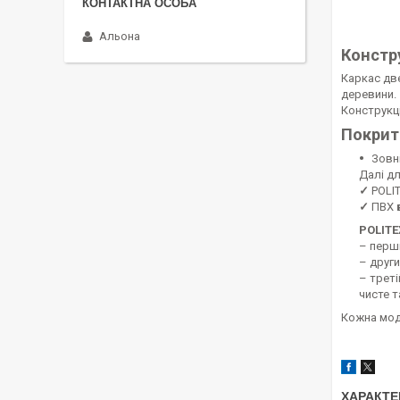
Альона
Констр
Каркас дв
деревини.
Конструкці
Покрит
Зовн
Далі д
✓
POLI
✓
ПВХ
POLITE
– перш
– други
– трет
чисте т
Кожна моде
ХАРАКТЕ