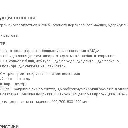
укція полотна
ерей виготовляється з комбінованого переклеєного масиву, одержуваног
я царгова.
тя
ішня сторона каркаса облицьовується панелями з МДФ.
ля облицювання дверей використовують такі варіанти покриттів:
TEX
в кольорі
:
білий, дуб тусон, дуб лоредо, дуб дейтон, дуб тоскано.
в кольорі:
дуб сніжний, каштан, бетон.
X
– тришарове покриття на основі целюлози
ий шар – основа;
й шар – декор;
ій шар – закріплююче покриття, що забезпечує високий захист від впли
а безпечне. Товщина покриття 18 мікрон. Усі декори виробництва Німечч
ль представлена шириною 600, 700, 800 і 900 мм.
РИСТИКИ