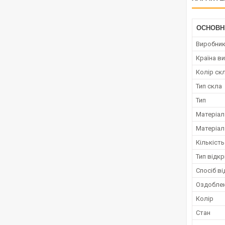
ОСНОВН
Виробни
Країна в
Колір ск
Тип скла
Тип
Матеріал
Матеріал
Кількість
Тип відк
Спосіб в
Оздоблен
Колір
Стан