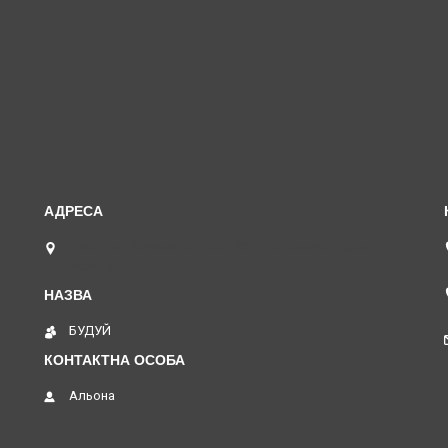
проспект Аерокосмічний 183 А (1й поверх), Харків,
Україна
БУДУЙ
Альона