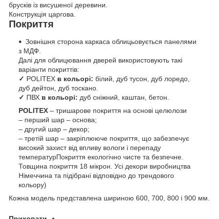
брусків із висушеної деревини.
Конструкція царгова.
Покриття
Зовнішня сторона каркаса облицьовується панелями
з МДФ.
Далі для облицювання дверей використовують такі
варіанти покриттів:
✓
POLITEX
в кольорі
:
білий, дуб тусон, дуб лоредо,
дуб дейтон, дуб тоскано.
✓
ПВХ
в кольорі:
дуб сніжний, каштан, бетон.
POLITEX
– тришарове покриття на основі целюлози
– перший шар – основа;
– другий шар – декор;
– третій шар – закріплююче покриття, що забезпечує
високий захист від впливу вологи і перепаду
температурПокриття екологічно чисте та безпечне.
Товщина покриття 18 мікрон. Усі декори виробництва
Німеччина та підібрані відповідно до трендового
кольору)
Кожна модель представлена шириною 600, 700, 800 і 900 мм.
Приховати