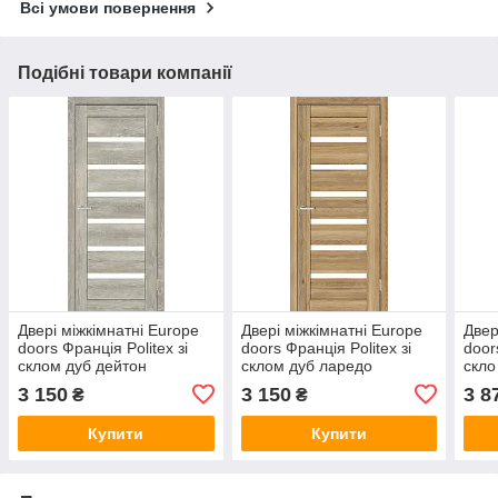
Всі умови повернення
Подібні товари компанії
Двері міжкімнатні Europe
Двері міжкімнатні Europe
Двер
doors Франція Politex зі
doors Франція Politex зі
door
склом дуб дейтон
склом дуб ларедо
скло
3 150
3 150
3 8
₴
₴
Купити
Купити