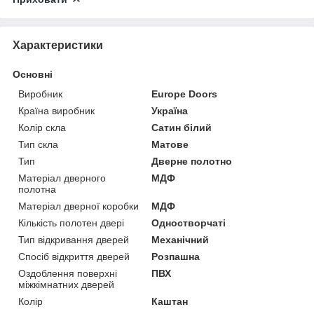
Характеристики
Основні
Виробник
Europe Doors
Країна виробник
Україна
Колір скла
Сатин білий
Тип скла
Матове
Тип
Дверне полотно
Матеріал дверного
МДФ
полотна
Матеріал дверної коробки
МДФ
Кількість полотен двері
Одностворчаті
Тип відкривання дверей
Механічний
Спосіб відкриття дверей
Розпашна
Оздоблення поверхні
ПВХ
міжкімнатних дверей
Колір
Каштан