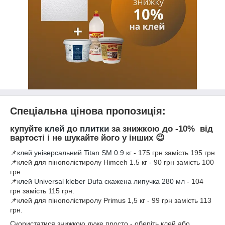
Спеціальна цінова пропозиція:
купуйте
клей
до
плитки
за знижкою до -10% від
вартості і не шукайте його у інших 😉
📌
клей універсальний Titan SM 0.9 кг
- 175 грн замість 195 грн
📌клей для пінополістиролу Himceh 1.5 кг - 90 грн замість 100
грн
📌
клей Universal kleber Dufa скажена липучка 280 мл
- 104
грн замість 115 грн.
📌клей для пінополістиролу Primus 1,5 кг - 99 грн замість 113
грн.
Скористатися знижкою дуже просто - оберіть клей або